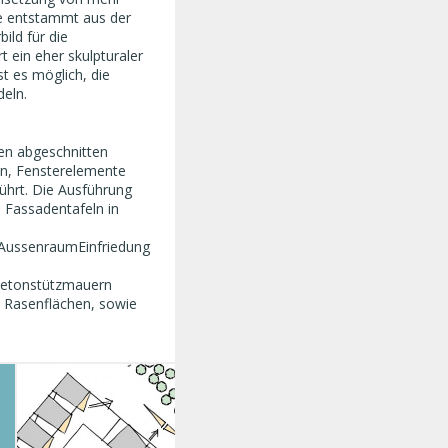
ee entstammt aus der
ild für die
t ein eher skulpturaler
t es möglich, die
deln.
en abgeschnitten
on, Fensterelemente
ührt. Die Ausführung
 Fassadentafeln in
eAussenraumEinfriedung
Betonstützmauern
e Rasenflächen, sowie