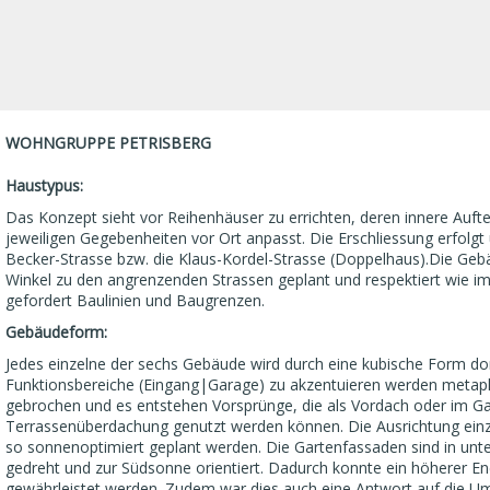
WOHNGRUPPE PETRISBERG
Haustypus:
Das Konzept sieht vor Reihenhäuser zu errichten, deren innere Aufte
jeweiligen Gegebenheiten vor Ort anpasst. Die Erschliessung erfolgt
Becker-Strasse bzw. die Klaus-Kordel-Strasse (Doppelhaus).Die Geb
Winkel zu den angrenzenden Strassen geplant und respektiert wie 
gefordert Baulinien und Baugrenzen.
Gebäudeform:
Jedes einzelne der sechs Gebäude wird durch eine kubische Form d
Funktionsbereiche (Eingang|Garage) zu akzentuieren werden metap
gebrochen und es entstehen Vorsprünge, die als Vordach oder im Ga
Terrassenüberdachung genutzt werden können. Die Ausrichtung ein
so sonnenoptimiert geplant werden. Die Gartenfassaden sind in unte
gedreht und zur Südsonne orientiert. Dadurch konnte ein höherer En
gewährleistet werden. Zudem war dies auch eine Antwort auf die 