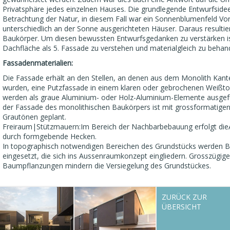
Privatsphäre jedes einzelnen Hauses. Die grundlegende Entwurfsid
Betrachtung der Natur, in diesem Fall war ein Sonnenblumenfeld Vorb
unterschiedlich an der Sonne ausgerichteten Häuser. Daraus resultier
Baukörper. Um diesen bewussten Entwurfsgedanken zu verstärken is
Dachfläche als 5. Fassade zu verstehen und materialgleich zu behan
Fassadenmaterialien:
Die Fassade erhält an den Stellen, an denen aus dem Monolith Kant
wurden, eine Putzfassade in einem klaren oder gebrochenen Weißt
werden als graue Aluminium- oder Holz-Aluminium-Elemente ausgef
der Fassade des monolithischen Baukörpers ist mit grossformatigen
Grautönen geplant.
Freiraum|Stützmauern:Im Bereich der Nachbarbebauung erfolgt di
durch formgebende Hecken.
In topographisch notwendigen Bereichen des Grundstücks werden 
eingesetzt, die sich ins Aussenraumkonzept eingliedern. Grosszügig
Baumpflanzungen mindern die Versiegelung des Grundstückes.
ZURÜCK ZUR
ÜBERSICHT