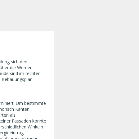
ilung sich den
 über die Werner-
äude sind im rechten
im Bebauungsplan
ominiert. Um bestimmte
horisch Kanten
rten als
zelner Fassaden konnte
rschiedlichen Winkeln
ergieeintrag
Umsetzung von mehr